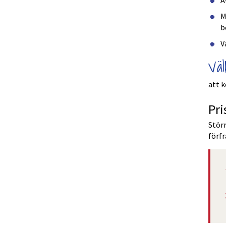
A
M
b
V
Vä
att k
Pri
Störr
förfr