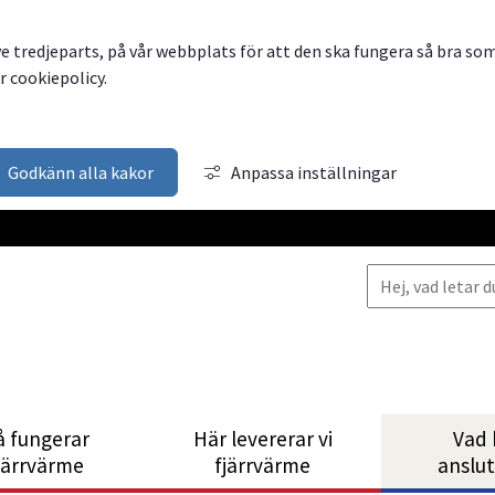
ve tredjeparts, på vår webbplats för att den ska fungera så bra so
 cookiepolicy.
Godkänn alla kakor
Anpassa inställningar
å fungerar
Här levererar vi
Vad 
järrvärme
fjärrvärme
anslu