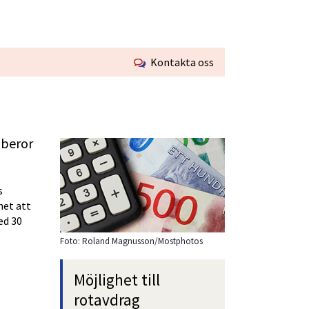
Kontakta oss
beror 
 
et att 
d 30 
Foto: Roland Magnusson/Mostphotos
Möjlighet till 
rotavdrag