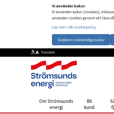
Dela
Dela
Dela
Dela
Vi använder kakor
Vi använder kakor (cookies), inklusi
på
på
på
via
använder cookies genom att läsa vår
Facebook
Twitter
LinkedIn
email
Läs mer i vår cookiepolicy
Godkänn nödvändiga kakor
Translate
Om Strömsunds
Bli
S
energi
kund
f