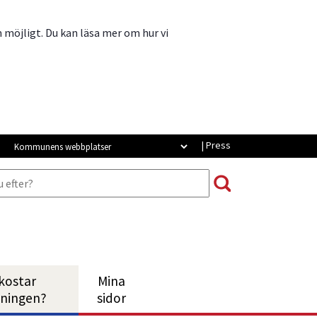
m möjligt. Du kan läsa mer om hur vi
Strömsunds webbplatser
| Press
kostar
Mina
Länk till annan webbplats, öppna
tningen?
sidor