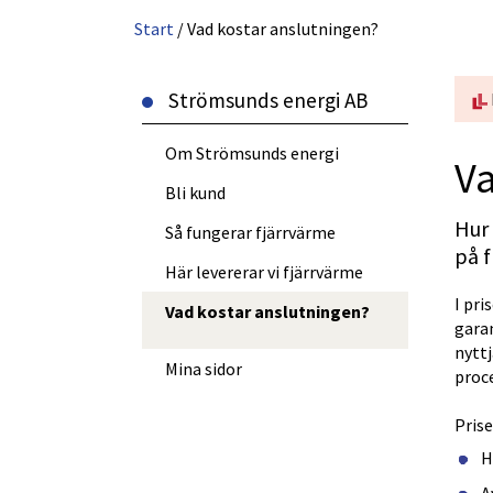
Start
/
Vad kostar anslutningen?
Strömsunds energi AB
Om Strömsunds energi
Va
Bli kund
Hur 
Så fungerar fjärrvärme
på f
Här levererar vi fjärrvärme
I pri
Vad kostar anslutningen?
garan
nyttj
Länk till annan webbplats, öppn
Mina sidor
proc
Prise
H