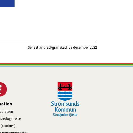
Senast ändrad/granskad: 
27 december 2022
mation
platsen
tsredogörelse
(cookies)
na personuppgifter