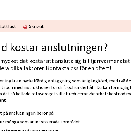
Lättläst
Skriv ut
d kostar anslutningen?
mycket det kostar att ansluta sig till fjärrvärmenätet 
lera olika faktorer. Kontakta oss för en offert!
set ingår en nyckelfärdig anläggning som är igångkörd, med två års
ti och med instruktioner för drift och underhåll. Du kan ha möjligh
a det så kallade rotavdraget vilket reducerar vår arbetskostnad me
as i nytt fönster.
ent.
t på anslutningen beror på:
ur många som är intresserade i området.