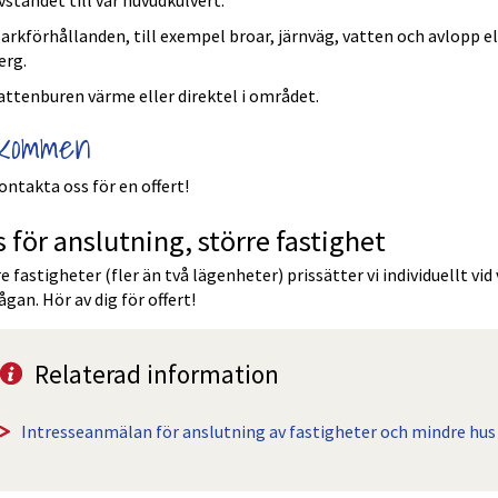
vståndet till vår huvudkulvert.
arkförhållanden, till exempel broar, järnväg, vatten och avlopp ell
erg.
attenburen värme eller direktel i området.
lkommen
ontakta oss för en offert!
s för anslutning, större fastighet
e fastigheter (fler än två lägenheter) prissätter vi individuellt vid v
ågan. Hör av dig för offert! 
Relaterad information
Intresseanmälan för anslutning av fastigheter och mindre hus