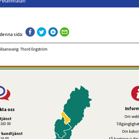
Felanmälan
 denna sida:
llsansvarig:
Thord Engström
Infor
kta oss
Om webb
tjänst
-163 00
Tillgänglighe
Om kakor 
 kundtjänst
-16.00
Så hanterar vi di