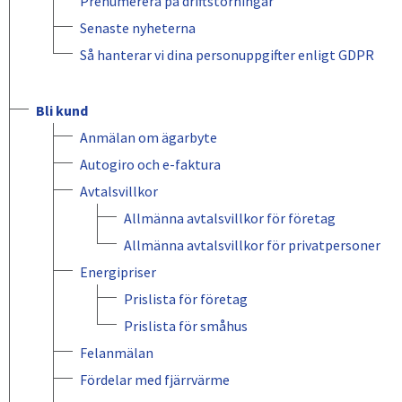
Prenumerera på driftstörningar
Senaste nyheterna
Så hanterar vi dina personuppgifter enligt GDPR
Bli kund
Anmälan om ägarbyte
Autogiro och e-faktura
Avtalsvillkor
Allmänna avtalsvillkor för företag
Allmänna avtals­villkor för privat­personer
Energipriser
Prislista för företag
Prislista för småhus
Felanmälan
Fördelar med fjärrvärme