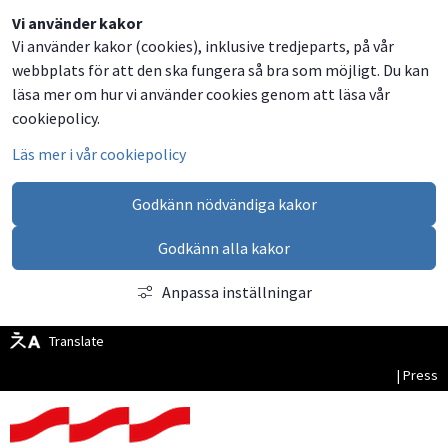
Dela
Dela
Dela
Dela
Vi använder kakor
Vi använder kakor (cookies), inklusive tredjeparts, på vår
på
på
på
via
webbplats för att den ska fungera så bra som möjligt. Du kan
Facebook
Twitter
LinkedIn
email
läsa mer om hur vi använder cookies genom att läsa vår
cookiepolicy.
Läs mer i vår cookiepolicy
Godkänn nödvändiga kakor
Godkänn alla kakor
Anpassa inställningar
Translate
| Press