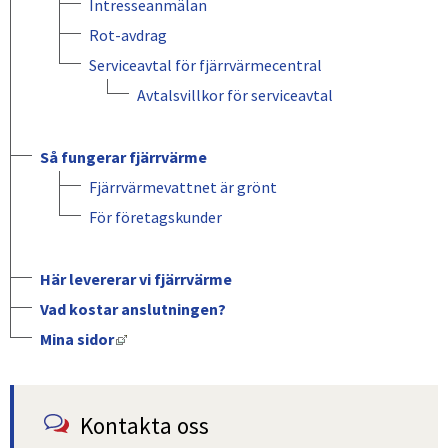
Intresseanmälan
Rot-avdrag
Serviceavtal för fjärrvärmecentral
Avtalsvillkor för serviceavtal
Så fungerar fjärrvärme
Fjärrvärmevattnet är grönt
För företagskunder
Här levererar vi fjärrvärme
Vad kostar anslutningen?
Länk till annan webbplats, öppnas i nytt fön
Mina sidor
Kontakta oss