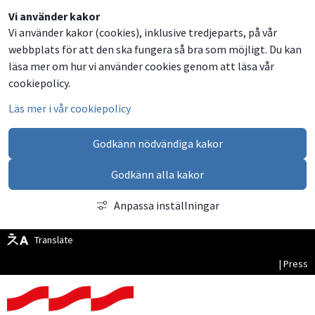
Dela
Dela
Dela
Dela
Vi använder kakor
Vi använder kakor (cookies), inklusive tredjeparts, på vår
på
på
på
via
webbplats för att den ska fungera så bra som möjligt. Du kan
Facebook
Twitter
LinkedIn
email
läsa mer om hur vi använder cookies genom att läsa vår
cookiepolicy.
Läs mer i vår cookiepolicy
Godkänn nödvändiga kakor
Godkänn alla kakor
Anpassa inställningar
Translate
| Press