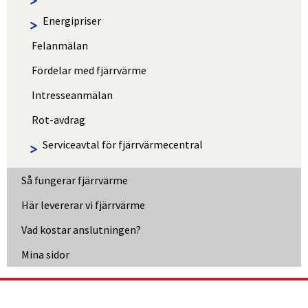
Energipriser
Felanmälan
Fördelar med fjärrvärme
Intresseanmälan
Rot-avdrag
Serviceavtal för fjärrvärmecentral
Så fungerar fjärrvärme
Här levererar vi fjärrvärme
Vad kostar anslutningen?
Länk till annan webbplats, öppnas i nytt fönster
Mina sidor