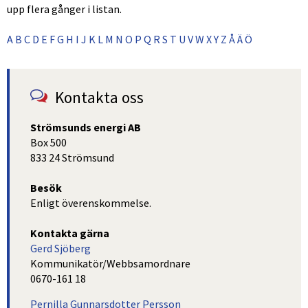
upp flera gånger i listan.
A
B
C
D
E
F
G
H
I
J
K
L
M
N
O
P
Q
R
S
T
U
V
W
X
Y
Z
Å
Ä
Ö
Kontakta oss
Strömsunds energi AB
Box 500
833 24 Strömsund
Besök
Enligt överenskommelse.
Kontakta gärna
Gerd Sjöberg
Kommunikatör/Webbsamordnare
0670-161 18
Pernilla Gunnarsdotter Persson