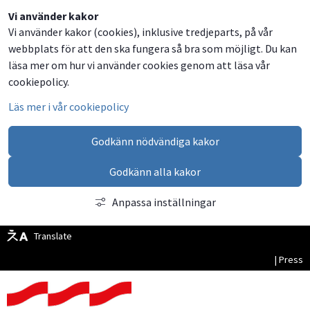
Dela
Dela
Dela
Dela
Vi använder kakor
Vi använder kakor (cookies), inklusive tredjeparts, på vår
på
på
på
via
webbplats för att den ska fungera så bra som möjligt. Du kan
Facebook
Twitter
LinkedIn
email
läsa mer om hur vi använder cookies genom att läsa vår
cookiepolicy.
Läs mer i vår cookiepolicy
Godkänn nödvändiga kakor
Godkänn alla kakor
Anpassa inställningar
Translate
| Press