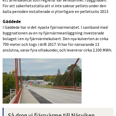
För att säkerhetsställa att vi inte saknar pellets under den 
kalla perioden installerade vi ytterligare en pelletssilo 2013.
Gäddede
I Gäddede har vi det nyaste fjärrvärmenätet. I samband med 
byggnationen av en ny fjärrvärmeanläggning investerade 
bolaget i en ny fjärrvärmekulvert. Den nya kulverten är cirka 
700 meter och togs i drift 2017. Vi har för närvarande 13 
anslutna, varav fyra villakunder, och levererar cirka 2.100 MWh.
Så drog vi fjärrvärme till Näsviken