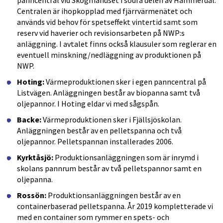
panncentral vid Skogmahuset i södra delen av Hammerdal. 
Centralen är ihopkopplad med fjärrvärmenätet och 
används vid behov för spetseffekt vintertid samt som 
reserv vid haverier och revisionsarbeten på NWP:s 
anläggning. I avtalet finns också klausuler som reglerar en 
eventuell minskning/nedläggning av produktionen på 
NWP.
Hoting:
 Värmeproduktionen sker i egen panncentral på 
Listvägen. Anläggningen består av biopanna samt två 
oljepannor. I Hoting eldar vi med sågspån.
Backe:
 Värmeproduktionen sker i Fjällsjöskolan. 
Anläggningen består av en pelletspanna och två 
oljepannor. Pelletspannan installerades 2006.
Kyrktåsjö:
 Produktionsanläggningen som är inrymd i 
skolans pannrum består av två pelletspannor samt en 
oljepanna.
Rossön:
 Produktionsanläggningen består av en 
containerbaserad pelletspanna. År 2019 kompletterade vi 
med en container som rymmer en spets- och 