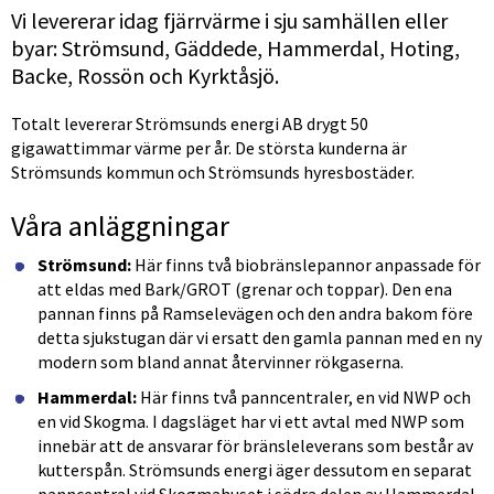
Vi levererar idag fjärrvärme i sju samhällen eller 
byar: Strömsund, Gäddede, Hammerdal, Hoting, 
Backe, Rossön och Kyrktåsjö.
Totalt levererar Strömsunds energi AB drygt 50 
gigawattimmar värme per år. De största kunderna är 
Strömsunds kommun och Strömsunds hyresbostäder.
Våra anläggningar
Strömsund:
 Här finns två biobränslepannor anpassade för 
att eldas med Bark/GROT (grenar och toppar). Den ena 
pannan finns på Ramselevägen och den andra bakom före 
detta sjukstugan där vi ersatt den gamla pannan med en ny 
modern som bland annat återvinner rökgaserna.
Hammerdal:
 Här finns två panncentraler, en vid NWP och 
en vid Skogma. I dagsläget har vi ett avtal med NWP som 
innebär att de ansvarar för bränsleleverans som består av 
kutterspån. Strömsunds energi äger dessutom en separat 