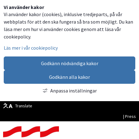
Dela
Dela
Dela
Dela
Vi använder kakor
Vi använder kakor (cookies), inklusive tredjeparts, på vår
på
på
på
via
webbplats för att den ska fungera så bra som möjligt. Du kan
Facebook
Twitter
LinkedIn
email
läsa mer om hur vi använder cookies genom att läsa vår
cookiepolicy.
Läs mer i vår cookiepolicy
Godkänn nödvändiga kakor
Godkänn alla kakor
Anpassa inställningar
Translate
| Press