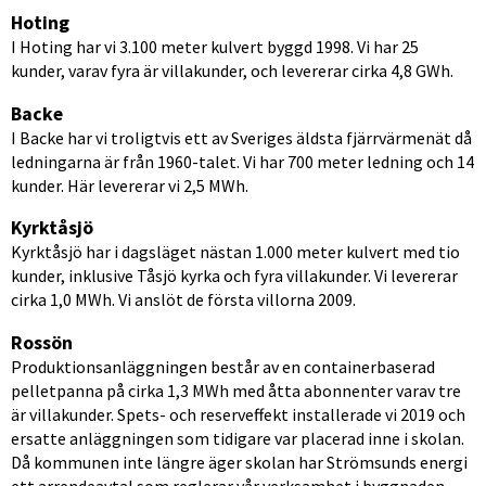
Hoting
I Hoting har vi 3.100 meter kulvert byggd 1998. Vi har 25 
kunder, varav fyra är villakunder, och levererar cirka 4,8 GWh.
Backe
I Backe har vi troligtvis ett av Sveriges äldsta fjärrvärmenät då 
ledningarna är från 1960-talet. Vi har 700 meter ledning och 14 
kunder. Här levererar vi 2,5 MWh.
Kyrktåsjö
Kyrktåsjö har i dagsläget nästan 1.000 meter kulvert med tio 
kunder, inklusive Tåsjö kyrka och fyra villakunder. Vi levererar 
cirka 1,0 MWh. Vi anslöt de första villorna 2009.
Rossön
Produktionsanläggningen består av en containerbaserad 
pelletpanna på cirka 1,3 MWh med åtta abonnenter varav tre 
är villakunder. Spets- och reserveffekt installerade vi 2019 och 
ersatte anläggningen som tidigare var placerad inne i skolan. 
Då kommunen inte längre äger skolan har Strömsunds energi 
ett arrendeavtal som reglerar vår verksamhet i byggnaden. 