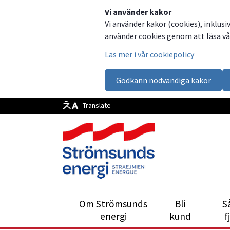
Dela
Dela
Dela
Dela
Vi använder kakor
Vi använder kakor (cookies), inklusi
på
på
på
via
använder cookies genom att läsa vår
Facebook
Twitter
LinkedIn
email
Läs mer i vår cookiepolicy
Godkänn nödvändiga kakor
Translate
Om Strömsunds
Bli
S
energi
kund
f