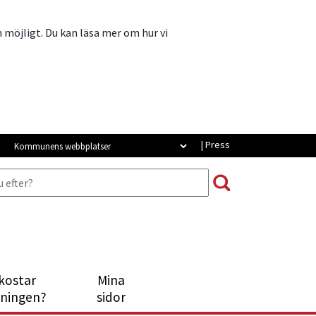
m möjligt. Du kan läsa mer om hur vi
Strömsunds webbplatser
| Press
kostar
Mina
Länk till annan webbplats, öppna
tningen?
sidor