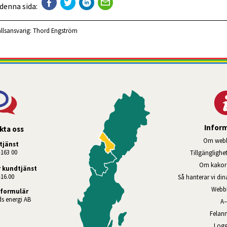
 denna sida:
llsansvarig:
Thord Engström
Infor
kta oss
Om webb
tjänst
-163 00
Tillgänglighe
Om kakor 
 kundtjänst
-16.00
Så hanterar vi di
Webb
formulär
s energi AB
A
Felan
Logg