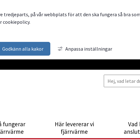
ve tredjeparts, på vår webbplats för att den ska fungera så bra so
 cookiepolicy.
Godkänn alla kakor
Anpassa inställningar
å fungerar
Här levererar vi
Vad 
järrvärme
fjärrvärme
anslu