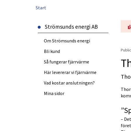
Start
Strömsunds energi AB
Om Strömsunds energi
Public
Bli kund
T
Så fungerar fjärrvärme
Här levererar vi fjärrvärme
Tho
Vad kostar anslutningen?
Thor
Länk till annan webbplats, öppn
Mina sidor
komm
”S
– Det
föret