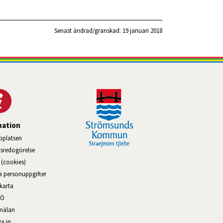
Senast ändrad/granskad: 
19 januari 2018
mation
platsen
tsredogörelse
(cookies)
na personuppgifter
karta
–Ö
mälan
a in