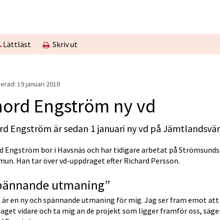
Lättläst
Skriv ut
erad: 
19 januari 2018
hord Engström ny vd
rd Engström är sedan 1 januari ny vd på Jämtlandsvä
d Engström bor i Havsnäs och har tidigare arbetat på Strömsunds 
as i nytt fönster.
un. Han tar över vd-uppdraget efter Richard Persson.
pännande utmaning”
 är en ny och spännande utmaning för mig. Jag ser fram emot att d
aget vidare och ta mig an de projekt som ligger framför oss, säger