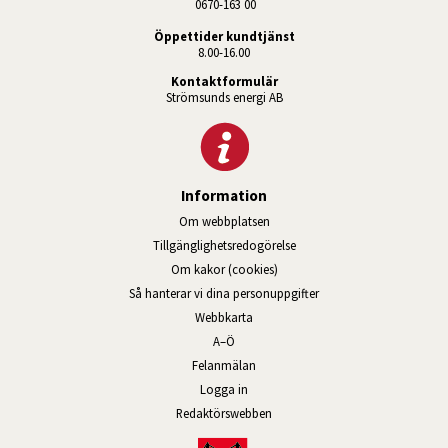
 0670-163 00
Öppettider kundtjänst
8.00-16.00
Kontaktformulär
Strömsunds energi AB
Information
Om webbplatsen
Tillgänglighetsredogörelse
Om kakor (cookies)
Så hanterar vi dina personuppgifter
Webbkarta
A–Ö
Felanmälan
Logga in
Länk till annan webbplats, öppnas
Redaktörswebben