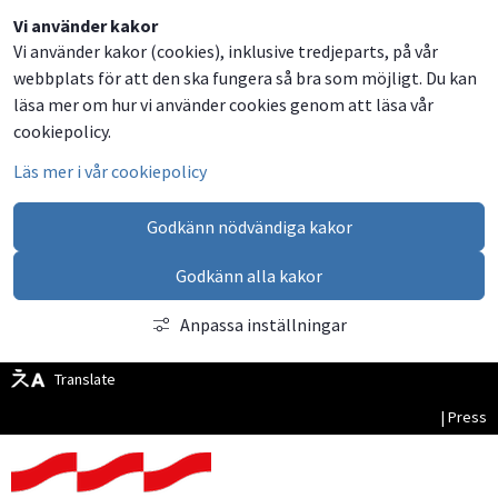
Dela
Dela
Dela
Dela
Vi använder kakor
Vi använder kakor (cookies), inklusive tredjeparts, på vår
på
på
på
via
webbplats för att den ska fungera så bra som möjligt. Du kan
Facebook
Twitter
LinkedIn
email
läsa mer om hur vi använder cookies genom att läsa vår
cookiepolicy.
Läs mer i vår cookiepolicy
Godkänn nödvändiga kakor
Godkänn alla kakor
Anpassa inställningar
Translate
| Press