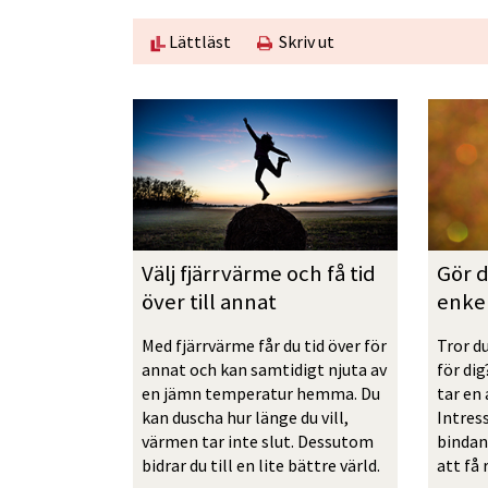
Lättläst
Skriv ut
Välj fjärrvärme och få tid 
Gör d
över till annat
enke
Med fjärrvärme får du tid över för 
Tror du
annat och kan samtidigt njuta av 
för dig
en jämn temperatur hemma. Du 
tar en 
kan duscha hur länge du vill, 
Intres
värmen tar inte slut. Dessutom 
bindan
bidrar du till en lite bättre värld.
att få 