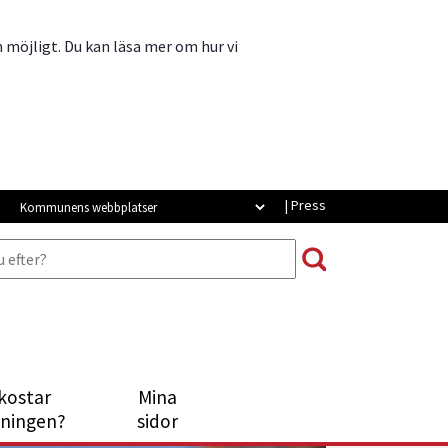
m möjligt. Du kan läsa mer om hur vi
Strömsunds webbplatser
| Press
kostar
Mina
Länk till annan webbplats, öppna
tningen?
sidor