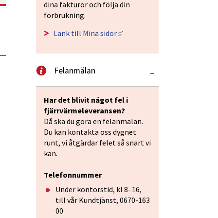
dina fakturor och följa din 
förbrukning.
Länk till annan webbplats, ö
Länk till Mina sidor
Felanmälan
–
Har det blivit något fel i 
fjärrvärmeleveransen?
Då ska du göra en felanmälan. 
Du kan kontakta oss dygnet 
runt, vi åtgärdar felet så snart vi 
kan.
Telefonnummer
Under kontorstid, kl 8–16, 
till vår Kundtjänst, 0670-163 
00