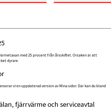
25
värmetaxan med 25 procent från årsskiftet. Orsaken är att
cket dyrare.
or
anserar vi en uppdaterad version av Mina sidor. Där kan du bland
.
älan, fjärrvärme och serviceavtal