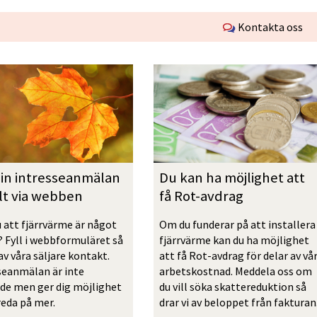
Kontakta oss
in intresseanmälan 
Du kan ha möjlighet att 
lt via webben
få Rot-avdrag
 att fjärrvärme är något 
Om du funderar på att installera 
? Fyll i webbformuläret så 
fjärrvärme kan du ha möjlighet 
av våra säljare kontakt. 
att få Rot-avdrag för delar av vår
seanmälan är inte 
arbetskostnad. Meddela oss om 
de men ger dig möjlighet 
du vill söka skattereduktion så 
reda på mer.
drar vi av beloppet från fakturan