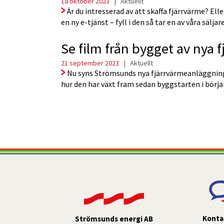
18 oktober 2023
|
Aktuellt
Är du intresserad av att skaffa fjärrvärme? Ell
en ny e-tjänst – fyll i den så tar en av våra säl
Se film från bygget av nya
21 september 2023
|
Aktuellt
Nu syns Strömsunds nya fjärrvärmeanläggning t
hur den har växt fram sedan byggstarten i börja
Konta
Strömsunds energi AB