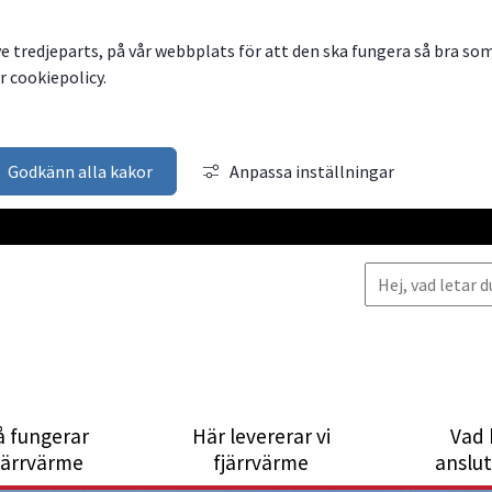
ve tredjeparts, på vår webbplats för att den ska fungera så bra so
 cookiepolicy.
Godkänn alla kakor
Anpassa inställningar
å fungerar
Här levererar vi
Vad 
järrvärme
fjärrvärme
anslu