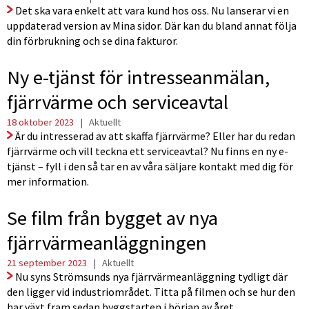
Det ska vara enkelt att vara kund hos oss. Nu lanserar vi en
uppdaterad version av Mina sidor. Där kan du bland annat följa
din förbrukning och se dina fakturor.
Ny e-tjänst för intresseanmälan,
fjärrvärme och serviceavtal
18 oktober 2023
|
Aktuellt
Är du intresserad av att skaffa fjärrvärme? Eller har du redan
fjärrvärme och vill teckna ett serviceavtal? Nu finns en ny e-
tjänst – fyll i den så tar en av våra säljare kontakt med dig för
mer information.
Se film från bygget av nya
fjärrvärmeanläggningen
21 september 2023
|
Aktuellt
Nu syns Strömsunds nya fjärrvärmeanläggning tydligt där
den ligger vid industriområdet. Titta på filmen och se hur den
har växt fram sedan byggstarten i början av året.