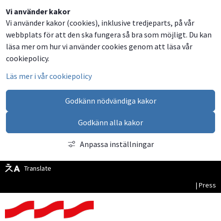
Dela
Dela
Dela
Dela
Vi använder kakor
Vi använder kakor (cookies), inklusive tredjeparts, på vår
på
på
på
via
webbplats för att den ska fungera så bra som möjligt. Du kan
Facebook
Twitter
LinkedIn
email
läsa mer om hur vi använder cookies genom att läsa vår
cookiepolicy.
Läs mer i vår cookiepolicy
Godkänn nödvändiga kakor
Godkänn alla kakor
Anpassa inställningar
Translate
| Press