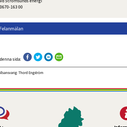
Vd Strömsunds energi
0670-163 00
Felanmälan
 denna sida:
llsansvarig:
Thord Engström