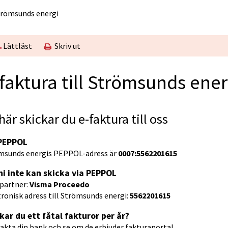
Strömsunds energi
Lättläst
Skriv ut
faktura till Strömsunds ener
här skickar du e-faktura till oss
 PEPPOL
msunds energis PEPPOL-adress är 
0007:5562201615
i inte kan skicka via PEPPOL
partner: 
Visma Proceedo
ronisk adress till Strömsunds energi: 
5562201615
kar du ett fåtal fakturor per år?
akta din bank och se om de erbjuder fakturaportal.