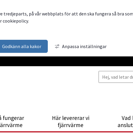
ve tredjeparts, på vår webbplats för att den ska fungera så bra so
 cookiepolicy.
Godkänn alla kakor
Anpassa inställningar
å fungerar
Här levererar vi
Vad 
järrvärme
fjärrvärme
anslu