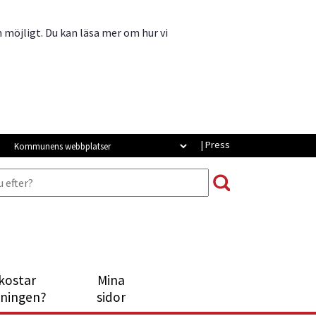
m möjligt. Du kan läsa mer om hur vi
Strömsunds webbplatser
| Press
kostar
Mina
Länk till annan webbplats, öppna
tningen?
sidor