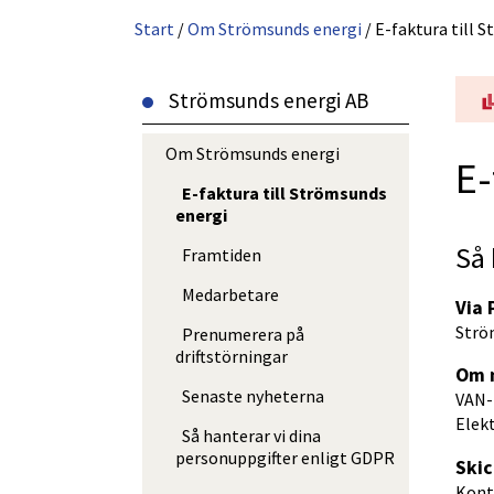
Start
/
Om Strömsunds energi
/
E-faktura till 
Strömsunds energi AB
Om Strömsunds energi
E-
E-faktura till Strömsunds
energi
Så 
Framtiden
Medarbetare
Via
Strö
Prenumerera på
driftstörningar
Om n
Senaste nyheterna
VAN-
Elekt
Så hanterar vi dina
personuppgifter enligt GDPR
Skic
Kont