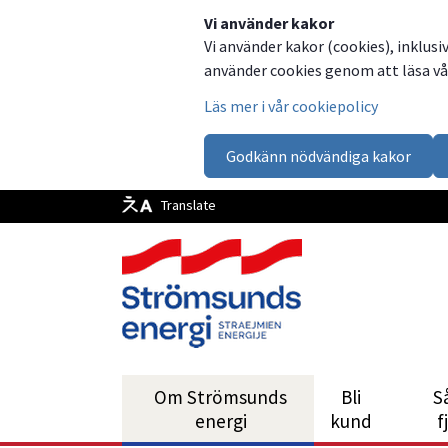
Dela
Dela
Dela
Dela
Vi använder kakor
Vi använder kakor (cookies), inklusi
på
på
på
via
använder cookies genom att läsa vår
Facebook
Twitter
LinkedIn
email
Läs mer i vår cookiepolicy
Godkänn nödvändiga kakor
Translate
Om Strömsunds
Bli
S
energi
kund
f