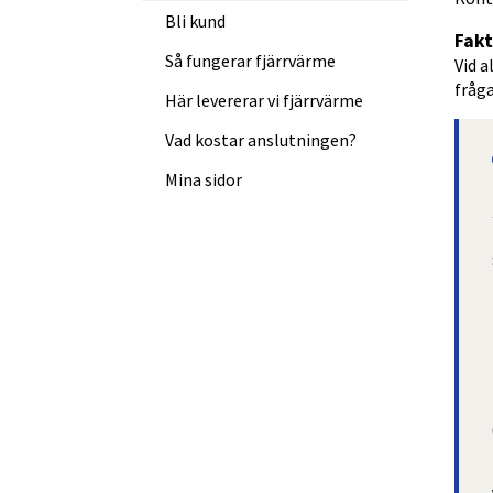
Bli kund
Fakt
Så fungerar fjärrvärme
Vid a
fråga
Här levererar vi fjärrvärme
Vad kostar anslutningen?
Länk till annan webbplats, öppn
Mina sidor