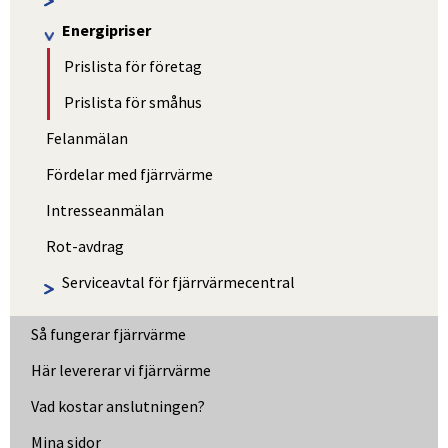
Energipriser
Prislista för företag
Prislista för småhus
Felanmälan
Fördelar med fjärrvärme
Intresseanmälan
Rot-avdrag
Serviceavtal för fjärrvärmecentral
Så fungerar fjärrvärme
Här levererar vi fjärrvärme
Vad kostar anslutningen?
Länk till annan webbplats, öppnas i nytt fönster
Mina sidor