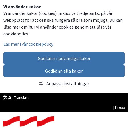
Dela
Dela
Dela
Dela
Vi använder kakor
Vi använder kakor (cookies), inklusive tredjeparts, på vår
på
på
på
via
webbplats för att den ska fungera så bra som möjligt. Du kan
Facebook
Twitter
LinkedIn
email
läsa mer om hur vi använder cookies genom att läsa vår
cookiepolicy.
Läs mer i vår cookiepolicy
Godkänn nödvändiga kakor
Godkänn alla kakor
Anpassa inställningar
Translate
| Press