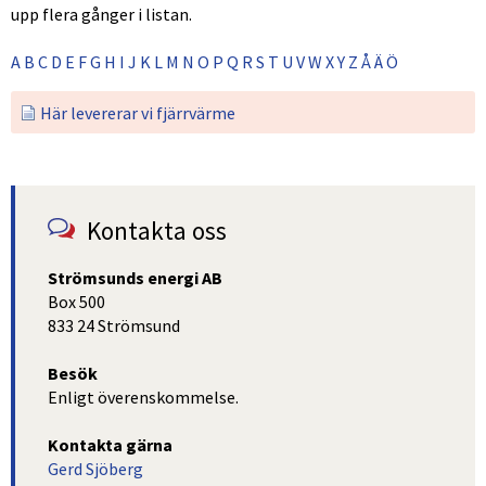
upp flera gånger i listan.
A
B
C
D
E
F
G
H
I
J
K
L
M
N
O
P
Q
R
S
T
U
V
W
X
Y
Z
Å
Ä
Ö
Här levererar vi fjärrvärme
Kontakta oss
Strömsunds energi AB
Box 500
833 24 Strömsund
Besök
Enligt överenskommelse.
Kontakta gärna
Gerd Sjöberg