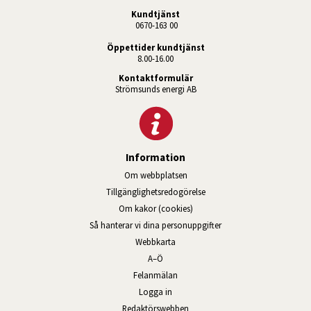
Kundtjänst
 0670-163 00
Öppettider kundtjänst
8.00-16.00
Kontaktformulär
Strömsunds energi AB
Information
Om webbplatsen
Tillgänglighetsredogörelse
Om kakor (cookies)
Så hanterar vi dina personuppgifter
Webbkarta
A–Ö
Felanmälan
Logga in
Länk till annan webbplats, öppnas
Redaktörswebben