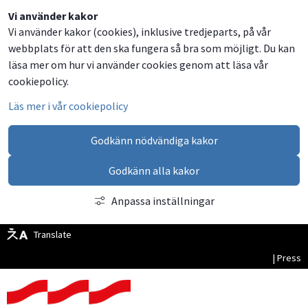
Dela
Dela
Dela
Dela
Vi använder kakor
Vi använder kakor (cookies), inklusive tredjeparts, på vår
på
på
på
via
webbplats för att den ska fungera så bra som möjligt. Du kan
Facebook
Twitter
LinkedIn
email
läsa mer om hur vi använder cookies genom att läsa vår
cookiepolicy.
Läs mer i vår cookiepolicy
Godkänn nödvändiga kakor
Godkänn alla kakor
Anpassa inställningar
Translate
| Press