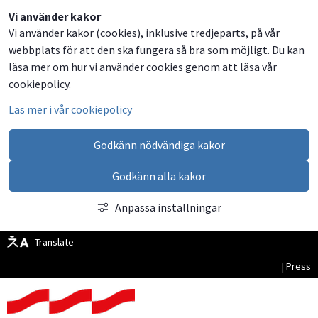
Dela
Dela
Dela
Dela
Vi använder kakor
Vi använder kakor (cookies), inklusive tredjeparts, på vår
på
på
på
via
webbplats för att den ska fungera så bra som möjligt. Du kan
Facebook
Twitter
LinkedIn
email
läsa mer om hur vi använder cookies genom att läsa vår
cookiepolicy.
Läs mer i vår cookiepolicy
Godkänn nödvändiga kakor
Godkänn alla kakor
Anpassa inställningar
Translate
| Press