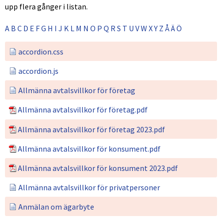
upp flera gånger i listan.
A
B
C
D
E
F
G
H
I
J
K
L
M
N
O
P
Q
R
S
T
U
V
W
X
Y
Z
Å
Ä
Ö
accordion.css
accordion.js
Allmänna avtalsvillkor för företag
Pdf.
Allmänna avtalsvillkor för företag.pdf
Pdf.
Allmänna avtalsvillkor för företag 2023.pdf
Pdf.
Allmänna avtalsvillkor för konsument.pdf
Pdf.
Allmänna avtalsvillkor för konsument 2023.pdf
Allmänna avtals­villkor för privat­personer
Anmälan om ägarbyte