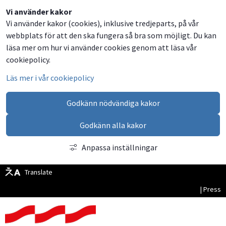
Dela
Dela
Dela
Dela
Vi använder kakor
Vi använder kakor (cookies), inklusive tredjeparts, på vår
på
på
på
via
webbplats för att den ska fungera så bra som möjligt. Du kan
Facebook
Twitter
LinkedIn
email
läsa mer om hur vi använder cookies genom att läsa vår
cookiepolicy.
Läs mer i vår cookiepolicy
Godkänn nödvändiga kakor
Godkänn alla kakor
Anpassa inställningar
Translate
| Press