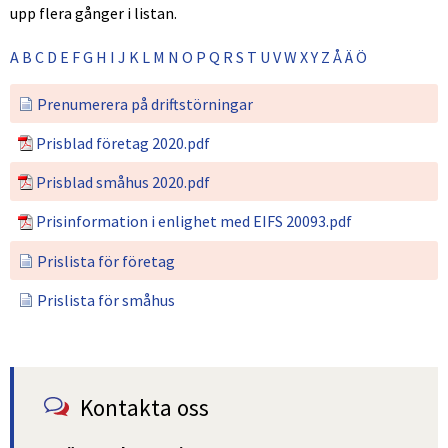
upp flera gånger i listan.
A
B
C
D
E
F
G
H
I
J
K
L
M
N
O
P
Q
R
S
T
U
V
W
X
Y
Z
Å
Ä
Ö
Prenumerera på driftstörningar
Pdf.
Prisblad företag 2020.pdf
Pdf.
Prisblad småhus 2020.pdf
Pdf.
Prisinformation i enlighet med EIFS 20093.pdf
Prislista för företag
Prislista för småhus
Kontakta oss