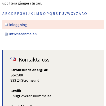
upp flera gånger i listan.
A
B
C
D
E
F
G
H
I
J
K
L
M
N
O
P
Q
R
S
T
U
V
W
X
Y
Z
Å
Ä
Ö
Inloggning
Intresseanmälan
Kontakta oss
Strömsunds energi AB
Box 500
833 24 Strömsund
Besök
Enligt överenskommelse.