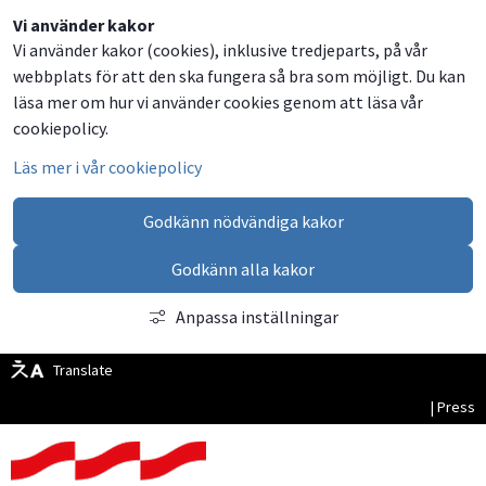
Dela
Dela
Dela
Dela
Vi använder kakor
Vi använder kakor (cookies), inklusive tredjeparts, på vår
på
på
på
via
webbplats för att den ska fungera så bra som möjligt. Du kan
Facebook
Twitter
LinkedIn
email
läsa mer om hur vi använder cookies genom att läsa vår
cookiepolicy.
Läs mer i vår cookiepolicy
Godkänn nödvändiga kakor
Godkänn alla kakor
Anpassa inställningar
Translate
| Press